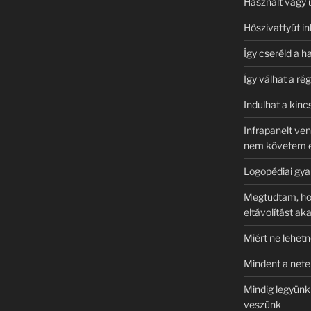
Használt vagy 
Hőszivattyút i
Így cseréld a ha
Így válhat a rég
Indulhat a kin
Infrapanelt ven
nem követem 
Logopédiai gya
Megtudtam, hov
eltávolítást ak
Miért ne lehetn
Mindent a neten
Mindig legyünk 
veszünk