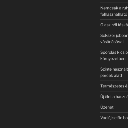
Nemcsak a ruhá
felhasználható
Olasz női táská
Sokszor jobban
vásárlásával
Spórolás kicsi
környezetben
Szinte használt
percek alatt
Természetes és 
Új élet a haszn
Üzenet
Vadiúj selfie b