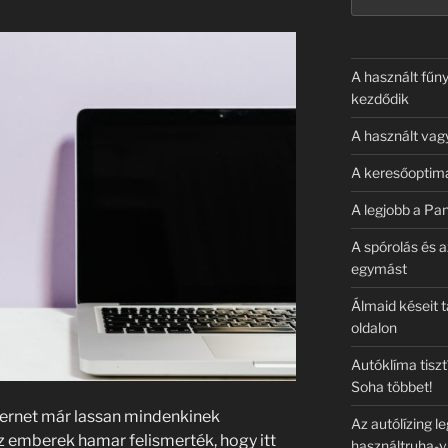
A használt fűny
kezdődik
A használt vag
A keresőoptima
A legjobb a Pa
A spórolás és a
egymást
Álmaid késeit 
oldalon
Autóklíma tiszt
Soha többet!
ernet már lassan mindenkinek
Az autólízing l
az emberek hamar felismerték, hogy itt
használtruha-v