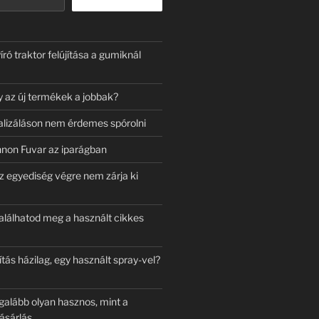
író traktor felújítása a gumiknál
y az új termékek a jobbak?
lizáláson nem érdemes spórolni
nnon Fuvar az iparágban
z egyediség végre nem zárja ki
találhatod meg a használt cikkes
ítás házilag, egy használt spray-vel?
egalább olyan hasznos, mint a
ásárlás