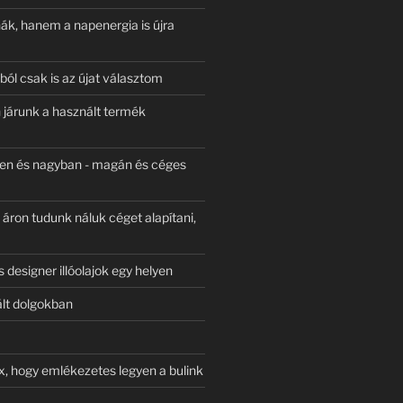
k, hanem a napenergia is újra
ból csak is az újat választom
 járunk a használt termék
ben és nagyban - magán és céges
 áron tudunk náluk céget alapítani,
designer illóolajok egy helyen
ált dolgokban
ox, hogy emlékezetes legyen a bulink