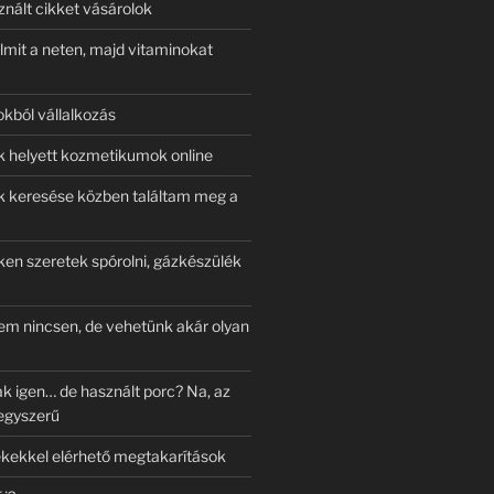
znált cikket vásárolok
lmit a neten, majd vitaminokat
okból vállalkozás
k helyett kozmetikumok online
k keresése közben találtam meg a
ken szeretek spórolni, gázkészülék
em nincsen, de vehetünk akár olyan
ak igen… de használt porc? Na, az
egyszerű
kekkel elérhető megtakarítások