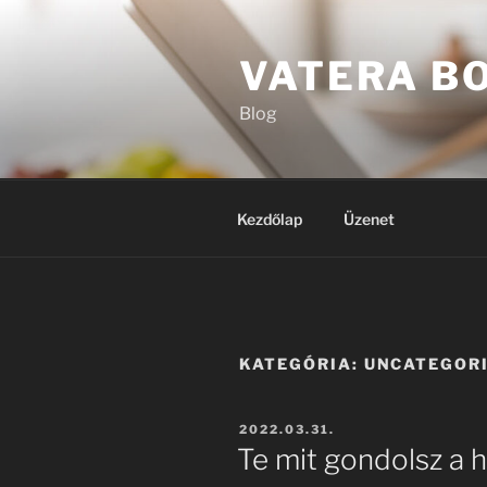
Tartalomhoz
VATERA B
Blog
Kezdőlap
Üzenet
KATEGÓRIA:
UNCATEGOR
BEKÜLDVE:
2022.03.31.
Te mit gondolsz a 