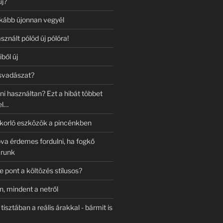
új?
nkább újonnan vegyél
sznált pólód új pólóra!
iből új
csvadászat?
ni használtan? Ezt a hibát többet
el…
korló eszközök a pincénkben
a érdemes fordulni, ha fogkő
arunk
e pont a költözés stílusos?
, mindent a netről
tisztában a reális árakkal - bármit is