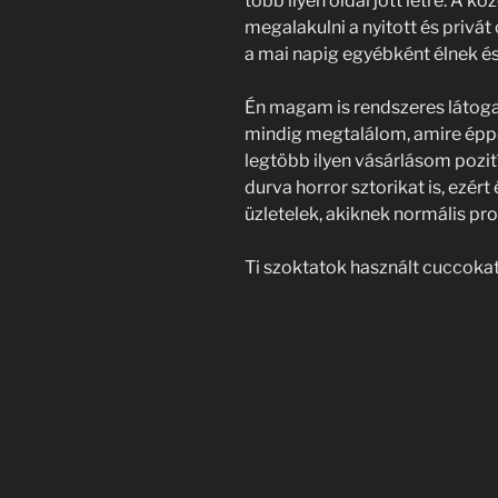
több ilyen oldal jött létre. A k
megalakulni a nyitott és privá
a mai napig egyébként élnek 
Én magam is rendszeres látogat
mindig megtalálom, amire épp
legtöbb ilyen vásárlásom pozit
durva horror sztorikat is, ezér
üzletelek, akiknek normális prof
Ti szoktatok használt cuccokat