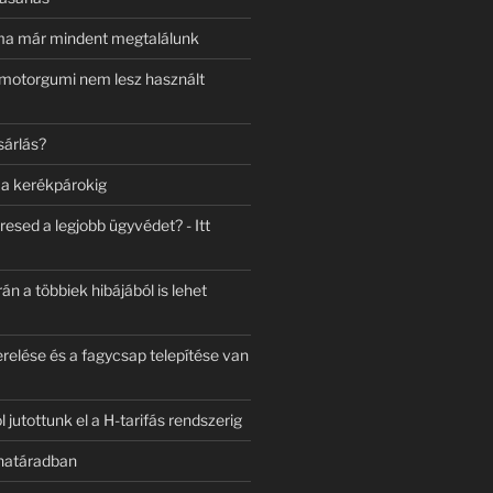
ma már mindent megtalálunk
ó motorgumi nem lesz használt
sárlás?
 a kerékpárokig
esed a legjobb ügyvédet? - Itt
án a többiek hibájából is lehet
relése és a fagycsap telepítése van
l jutottunk el a H-tarifás rendszerig
határadban