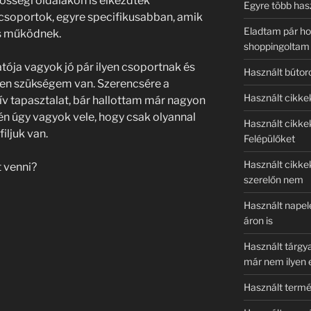
özösségi oldalakon is elkezdtek
Egyre több has
t csoportok, egyre specifikusabban, amik
Eladtam pár ho
és működnek.
shoppingoltam
ója vagyok jó pár ilyen csoportnak és
Használt bútor
en szükségem van. Szerencsére a
Használt cikke
ív tapasztalat, bár hallottam már nagyon
t én úgy vagyok vele, hogy csak olyannal
Használt cikke
iljuk van.
Felépülőket
Használt cikke
 venni?
szerelőn nem
Használt napel
áron is
Használt tárgy
már nem ilyen 
Használt termé