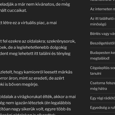
 eladják a már nem kívánatos, de még
Az interneten 
nált cuccaikat.
Az itt találhat
létre ez a virtuális piac, a mai
minőségű
Bérlés vagy vá
 fel ezekre az oldalakra; szekrénysorok,
Beszélgetéstől
pek, de a leglehetetlenebb dolgokig
Budapesten ker
nt meg lehetett itt találni és tényleg
megtalálod!
Cégalapítás sor
üzletelt, hogy kamionról leesett márkás
tanulni
rror áron, mint az eredeti, de azért
Csatorna felsze
eki is bőven megérje.
még hátra
oldalak a virágkorukat élték, akkor a mai
Egy régi rádiótó
g nem igazán léteztek (én legalábbis
Egyediség a ru
ítóan nagy sikerük volt, egyre több és