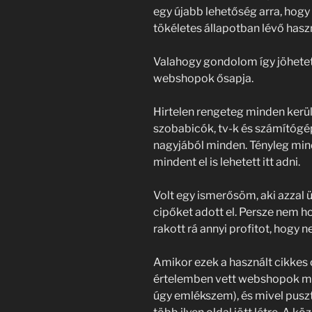
egy újabb lehetőség arra, hogy
tökéletes állapotban lévő hasz
Valahogy gondolom így jöhetett 
webshopok ősapja.
Hirtelen rengeteg minden került
szobabicók, tv-k és számítógé
nagyjából minden. Tényleg minde
mindent el is lehetett itt adni.
Volt egy ismerősöm, aki azzal 
cipőket adott el. Persze nem ho
rakott rá annyi profitot, hogy n
Amikor ezek a használt cikkes 
értelemben vett webshopok mé
úgy emlékszem), és mivel puszt