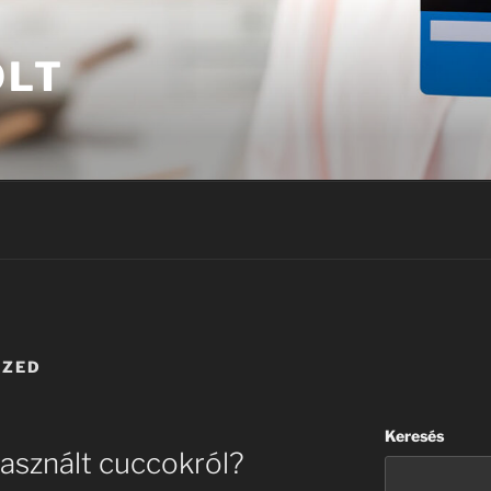
OLT
IZED
Keresés
használt cuccokról?