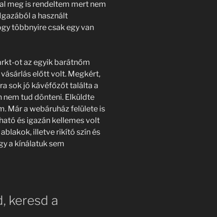
al meg is rendeltem mert nem
Igazából a használt
ogy többnyire csak egy van
rkt-ot az egyik barátnőm
ásárlás előtt volt. Megkért,
ra sok jó kávéfőzőt találta a
 nem tud dönteni. Elküldte
m. Már a webáruház felülete is
ható és igazán kellemes volt
blakok, illetve rikító szín és
ogy a kínálatuk sem
, keresd a