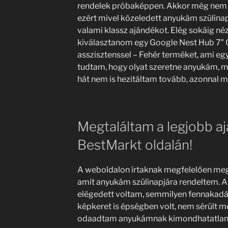
rendelek próbaképpen. Akkor még nem 
ezért mivel közeledett anyukám szülina
valami klassz ajándékot. Elég sokáig néz
kiválasztanom egy Google Nest Hub 7″
asszisztenssel – Fehér terméket, ami egy
tudtam, hogy olyat szeretne anyukám, más
hát nem is hezitáltam tovább, azonnal 
Megtaláltam a legjobb a
BestMarkt oldalán!
A weboldalon írtaknak megfelelően meg
amit anyukám szülinapjára rendeltem. A 
elégedett voltam, semmilyen fennakadá
képkeret is épségben volt, nem sérült me
odaadtam anyukámnak kimondhatatlanul