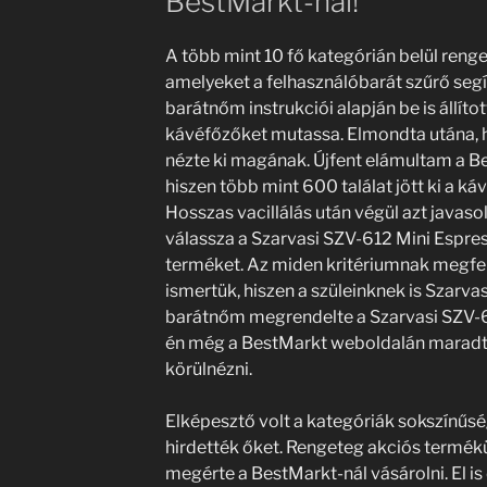
BestMarkt-nál!
A több mint 10 fő kategórián belül renge
amelyeket a felhasználóbarát szűrő segíts
barátnőm instrukciói alapján be is állíto
kávéfőzőket mutassa. Elmondta utána, 
nézte ki magának. Újfent elámultam a Be
hiszen több mint 600 találat jött ki a 
Hosszas vacillálás után végül azt javas
válassza a Szarvasi SZV-612 Mini Espre
terméket. Az miden kritériumnak megfel
ismertük, hiszen a szüleinknek is Szarva
barátnőm megrendelte a Szarvasi SZV-6
én még a BestMarkt weboldalán maradt
körülnézni.
Elképesztő volt a kategóriák sokszínűsé
hirdették őket. Rengeteg akciós termékü
megérte a BestMarkt-nál vásárolni. El is