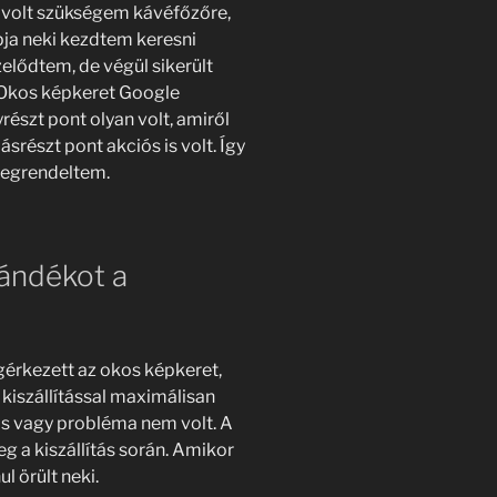
volt szükségem kávéfőzőre,
pja neki kezdtem keresni
elődtem, de végül sikerült
 Okos képkeret Google
részt pont olyan volt, amiről
részt pont akciós is volt. Így
megrendeltem.
jándékot a
érkezett az okos képkeret,
kiszállítással maximálisan
s vagy probléma nem volt. A
g a kiszállítás során. Amikor
 örült neki.