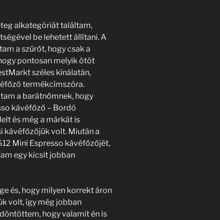
teg alkategóriát találtam,
égével be lehetett állítani. A
ttam a szűrőt, hogy csak a
hogy pontosan melyik ötöt
stMarkt széles kínálatán,
kávéfőző termékcímszóra.
oltam a barátnőmnek, hogy
sso kávéfőző – Bordó
elt és még a márkát is
si kávéfőzőjük volt. Miután a
12 Mini Espresso kávéfőzőjét,
am egy kicsit jobban
ge és, hogy milyen korrekt áron
k volt, így még jobban
 döntöttem, hogy valamit én is