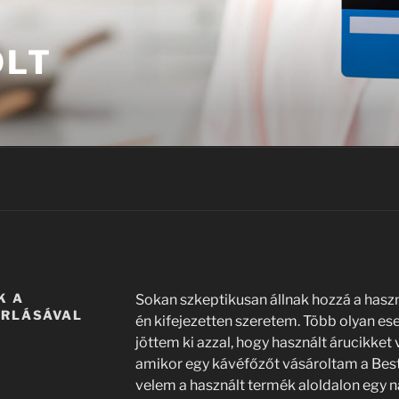
OLT
K A
Sokan szkeptikusan állnak hozzá a hasz
ÁRLÁSÁVAL
én kifejezetten szeretem. Több olyan ese
jöttem ki azzal, hogy használt árucikket
amikor egy kávéfőzőt vásároltam a Best
velem a használt termék aloldalon egy na