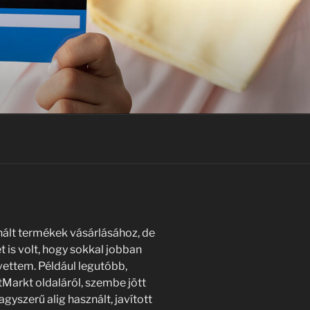
nált termékek vásárlásához, de
t is volt, hogy sokkal jobban
 vettem. Például legutóbb,
Markt oldaláról, szembe jött
gyszerű alig használt, javított