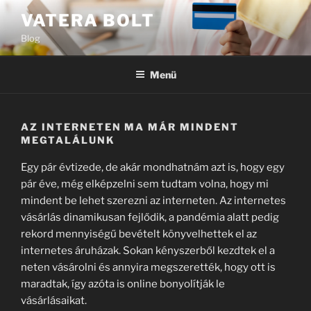
Tartalomhoz
VATERA BOLT
Blog
Menü
AZ INTERNETEN MA MÁR MINDENT
MEGTALÁLUNK
Egy pár évtizede, de akár mondhatnám azt is, hogy egy
pár éve, még elképzelni sem tudtam volna, hogy mi
mindent be lehet szerezni az interneten. Az internetes
vásárlás dinamikusan fejlődik, a pandémia alatt pedig
rekord mennyiségű bevételt könyvelhettek el az
internetes áruházak. Sokan kényszerből kezdtek el a
neten vásárolni és annyira megszerették, hogy ott is
maradtak, így azóta is online bonyolítják le
vásárlásaikat.