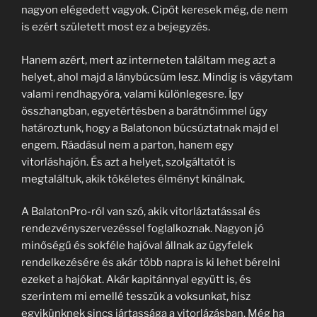
nagyon elégedett vagyok. Cipőt keresek még, de nem
is ezért született most ez a bejegyzés.
Hanem azért, mert az interneten találtam meg azt a
helyet, ahol majd a lánybúcsúm lesz. Mindig is vágytam
valami rendhagyóra, valami különlegesre. Így
összhangban, egyetértésben a barátnőimmel úgy
határoztunk, hogy a Balatonon búcsúztatnak majd el
engem. Ráadásul nem a parton, hanem egy
vitorláshajón. És azt a helyet, szolgáltatót is
megtaláltuk, akik tökéletes élményt kínálnak.
A BalatonPro-ról van szó, akik vitorláztatással és
rendezvényszervezéssel foglalkoznak. Nagyon jó
minőségű és sokféle hajóval állnak az ügyfelek
rendelkezésére és akár több napra is ki lehet bérelni
ezeket a hajókat. Akár kapitánnyal együtt is, és
szerintem mi emellé tesszük a voksunkat, hisz
egyikünknek sincs jártassága a vitorlázásban. Még ha