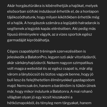
Akár horgásztúrákra is kibérelhetjük a hajókat, melyek
elsősorban siófoki indulással érhetők el, de a honlapon
tájékozódhatunk, hogy milyen kikötőkben érhetők még
el a hajók. A horgászok számára a legújabb halradarok is
segítenek a legjobb kapás elérésében. Aki pedig más
típusú élményekre vágyik, az a vizes sportok egész
garmadáját kipróbálhatja.
Céges csapatépítő tréningek szervezésében is
jeleskedik a BalatonPro, legyen szó akár vitorlázásról,
akár sárkányhajózásról. Nekem nagyon szimpatikus
volt maga a weboldal és az egész csapat is, már alig
várom a lánybúcsút és biztos vagyok benne, hogy jó
buli lesz és felejthetetlen élményekkel gazdagodom
majd. Nemcsak én, hanem a barátnőim is tűkön ülnek
már, hogy mikor indulunk a Balatonra. A mai rohanó
világban olyan jó egy kicsit kiszakadni a
hétköznapokból, és tényleg nem tárgyakat, hanem