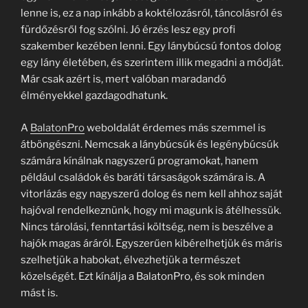
lenne is, ez a nap inkább a koktélozásról, táncolásról és
fürdőzésről fog szólni. Jó érzés lesz egy profi
szakember kezében lenni. Egy lánybúcsú fontos dolog
egy lány életében, és szerintem illik megadni a módját.
Már csak azért is, mert valóban maradandó
élményekkel gazdagodhatunk.
A
BalatonPro
weboldalát érdemes más szemmel is
átböngészni. Nemcsak a lánybúcsúk és legénybúcsúk
számára kínálnak nagyszerű programokat, hanem
például családok és baráti társaságok számára is. A
vitorlázás egy nagyszerű dolog és nem kell ahhoz saját
hajóval rendelkeznünk, hogy mi magunk is átélhessük.
Nincs tárolási, fenntartási költség, nem is beszélve a
hajók magas áráról. Egyszerűen kibérelhetjük és máris
szelhetjük a habokat, élvezhetjük a természet
közelségét. Ezt kínálja a BalatonPro, és sok minden
mást is.