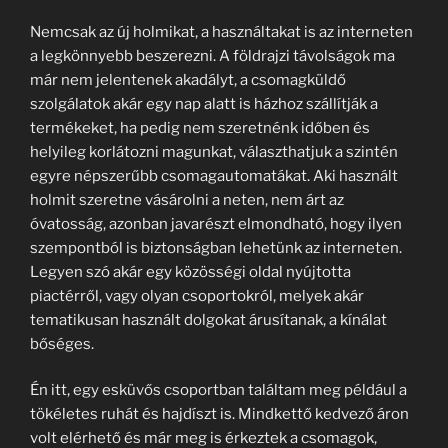
Nemcsak az új holmikat, a használtakat is az interneten
a legkönnyebb beszerezni. A földrajzi távolságok ma
már nem jelentenek akadályt, a csomagküldő
szolgálatok akár egy nap alatt is házhoz szállítják a
termékeket, ha pedig nem szeretnénk időben és
helyileg korlátozni magunkat, választhatjuk a szintén
egyre népszerűbb csomagautomatákat. Aki használt
holmit szeretne vásárolni a neten, nem árt az
óvatosság, azonban javarészt elmondható, hogy ilyen
szempontból is biztonságban lehetünk az interneten.
Legyen szó akár egy közösségi oldal nyújtotta
piactérről, vagy olyan csoportokról, melyek akár
tematikusan használt dolgokat árusítanak, a kínálat
bőséges.
Én itt, egy esküvős csoportban találtam meg például a
tökéletes ruhát és hajdíszt is. Mindkettő kedvező áron
volt elérhető és már meg is érkeztek a csomagok,