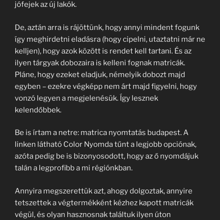
jófejek az új lakók.
De, aztán arra is rájöttünk, hogy annyi mindent fogunk
így meghirdetni eladásra (hogy cipelni, utaztatni már ne
kelljen), hogy azok között is rendet kell tartani. És az
ilyen tárgyak dobozaira is kelleni fognak matricák.
Pláne, hogy ezeket eladjuk, némelyik dobozt majd
egyben – ezekre végképp nem árt majd figyelni, hogy
vonzó legyen a megjelenésük. Így lesznek
kelendőbbek.
Be is írtam a netre: matrica nyomtatás budapest. A
linken látható Color Nyomda tűnt a legjobb opciónak,
azóta pedig be is bizonyosodott, hogy az ő nyomdájuk
talán a legprofibb a mi régiónkban.
Annyira megszerettük azt, ahogy dolgoztak, annyire
tetszettek a végtermékként kézhez kapott matricák
végül, és olyan hasznosnak találtuk ilyen úton