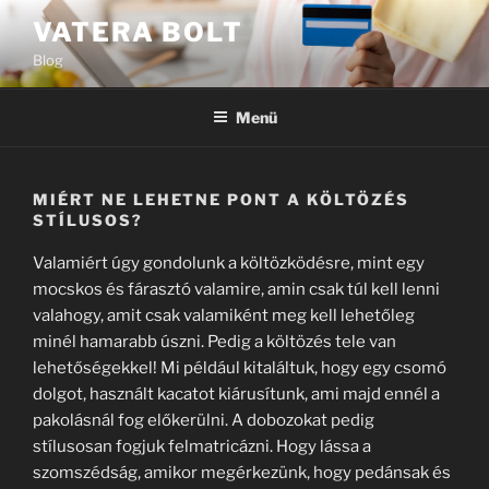
Tartalomhoz
VATERA BOLT
Blog
Menü
MIÉRT NE LEHETNE PONT A KÖLTÖZÉS
STÍLUSOS?
Valamiért úgy gondolunk a költözködésre, mint egy
mocskos és fárasztó valamire, amin csak túl kell lenni
valahogy, amit csak valamiként meg kell lehetőleg
minél hamarabb úszni. Pedig a költözés tele van
lehetőségekkel! Mi például kitaláltuk, hogy egy csomó
dolgot, használt kacatot kiárusítunk, ami majd ennél a
pakolásnál fog előkerülni. A dobozokat pedig
stílusosan fogjuk felmatricázni. Hogy lássa a
szomszédság, amikor megérkezünk, hogy pedánsak és