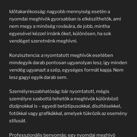
Időtakarékosság: nagyobb mennyiség esetén a
nyomdai meghívók gyorsabban is elkészíthetők, ami
nem megy a minőség rovására, de jobb, mintha
egyesével kézzel írnánk őket, különösen, ha sok
vendéget szeretnénk meghívni.
Konzisztencia: a nyomtatott meghívók esetében
mindegyik darab pontosan ugyanolyan lesz, így minden
vendég ugyanazt a szép, egységes formát kapja. Nem
lesz gagyi egyik darab sem.
Személyreszabhatóság: bár nyomtatott, mégis
személyre szabottá tehetők a meghívók különböző
dizájnokkal is – egyedi betűtípusokkal, díszítésekkel,
fotókkal vagy grafikákkal, amelyek tükrözik az esemény
stílusát.
Professzionális benyomás: egy nyomdai meghívó