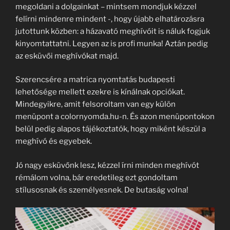
megoldani a dolgainkat – mintsem mondjuk kézzel
felírni mindenre mindent -, hogy újabb elhatározásra
jutottunk közben: a házavató meghívóit is náluk fogjuk
kinyomtattatni. Legyen az is profi munka! Aztán pedig
az esküvői meghívókat majd.
Szerencsére a matrica nyomtatás budapesti
lehetősége mellett ezekre is kínálnak opciókat.
Mindegyikre, amit felsoroltam van egy külön
menüpont a colornyomda.hu-n. És azon menüpontokon
belül pedig alapos tájékoztatók, hogy miként készül a
meghívó és egyebek.
Jó nagy esküvőnk lesz, kézzel írni minden meghívót
rémálom volna, bár eredetileg ezt gondoltam
stílusosnak és személyesnek. De butaság volna!