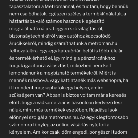
tapasztalatom a Metromannal, és tudtam, hogy bennük
nem csalódhatok. Egészen széles a termékkínálatuk, a
háztartásba való számos hasznos kiegészítő
megtalálható náluk. Legyen szó világításról,
biztonságtechnikáról vagy autóhoz kapcsolódó
árucikkekről, mindig számíthatunk a metroman.hu
felhozatalára. Egy-egy kategórián belül is többféle ár
és termék érhető el, így mindig a pénztárcánkhoz
tudjuk igazítani a választást, miközben nem kell
lemondanunk a megbízható termékekről. Miért is
mennék máshová, vagy kattintanék más webshopra, ha
itt mindent megkaphatok egy helyen, amire
szükségem van? Abban is biztos voltam már a keresés
előtt, hogy a vadkamera ár is hasonlóan kedvező lesz
náluk, mint más termékek esetében. Ráadásul sok
előnnyel szolgál a metroman.hu. Az egyik legfontosabb
számomra tényleg az online vásárlás nyújtotta
kényelem. Amikor csak időm engedi, böngészni tudom