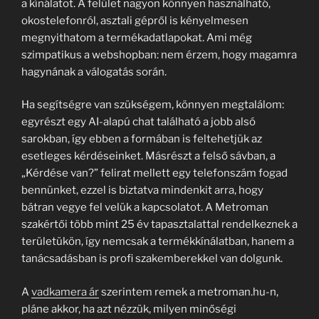
a kínálatot. A felület nagyon könnyen használható,
okostelefonról, asztali gépről is kényelmesen
megnyithatom a termékadatlapokat. Ami még
szimpatikus a webshopban: nem érzem, hogy magamra
hagynának a válogatás során.
Ha segítségre van szükségem, könnyen megtalálom:
egyrészt egy AI-alapú chat található a jobb alsó
sarokban, így ebben a formában is feltehetjük az
esetleges kérdéseinket. Másrészt a felső sávban, a
„Kérdése van?” felirat mellett egy telefonszám fogad
bennünket, ezzel is biztatva mindenkit arra, hogy
bátran vegye fel velük a kapcsolatot. A Metroman
szakértői több mint 25 év tapasztalattal rendelkeznek a
területükön, így nemcsak a termékkínálatban, hanem a
tanácsadásban is profi szakemberekkel van dolgunk.
A
vadkamera ár
szerintem remek a metroman.hu-n,
pláne akkor, ha azt nézzük, milyen minőségi