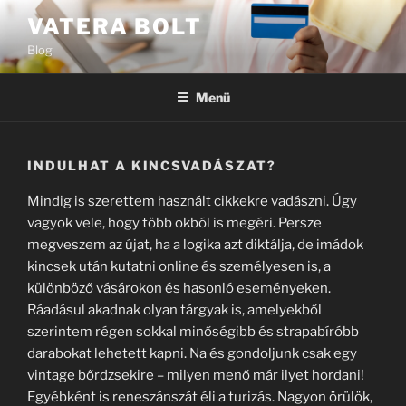
Tartalomhoz
VATERA BOLT
Blog
Menü
INDULHAT A KINCSVADÁSZAT?
Mindig is szerettem használt cikkekre vadászni. Úgy
vagyok vele, hogy több okból is megéri. Persze
megveszem az újat, ha a logika azt diktálja, de imádok
kincsek után kutatni online és személyesen is, a
különböző vásárokon és hasonló eseményeken.
Ráadásul akadnak olyan tárgyak is, amelyekből
szerintem régen sokkal minőségibb és strapabíróbb
darabokat lehetett kapni. Na és gondoljunk csak egy
vintage bőrdzsekire – milyen menő már ilyet hordani!
Egyébként is reneszánszát éli a turizás. Nagyon örülök,