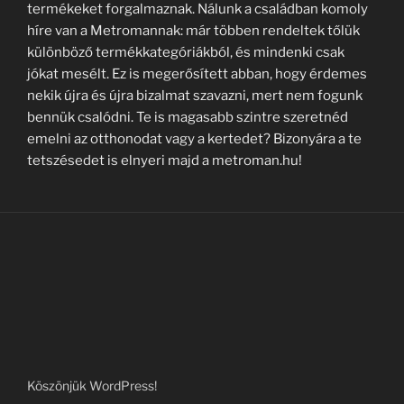
termékeket forgalmaznak. Nálunk a családban komoly
híre van a Metromannak: már többen rendeltek tőlük
különböző termékkategóriákból, és mindenki csak
jókat mesélt. Ez is megerősített abban, hogy érdemes
nekik újra és újra bizalmat szavazni, mert nem fogunk
bennük csalódni. Te is magasabb szintre szeretnéd
emelni az otthonodat vagy a kertedet? Bizonyára a te
tetszésedet is elnyeri majd a metroman.hu!
Köszönjük WordPress!