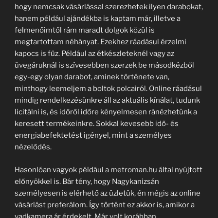
hogy nemcsak vásárlással szerezhetek ilyen darabokat,
hanem például ajándékba is kaptam már, illetve a
felmenőimtől rám maradt dolgok közül is
megtartottam néhányat. Ezekhez ráadásul érzelmi
kapocs is fűz. Például az étkészleteknél vagy az
üvegáruknál is szívesebben szerzek be másodkézből
egy-egy olyan darabot, aminek története van,
minthogy leemeljem a boltok polcairól. Online ráadásul
mindig rendelkezésünkre áll az aktuális kínálat, tudunk
licitálni is, és időről időre kényelmesen ránézhetünk a
keresett termékeinkre. Sokkal kevesebb idő- és
energiabefektetést igényel, mint a személyes
nézelődés.
Hasonlóan vagyok például a metroman.hu által nyújtott
előnyökkel is. Bár tény, hogy Nagykanizsán
személyesen is elérhető az üzletük, én mégis az online
vásárlást preferálom. Így történt ez akkor is, amikor a
vadkamera ár érdekelt. Már volt korábban