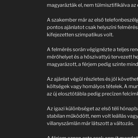
magyarázták el, nem túlmisztifikálva az 
A szakember már az első telefonbeszélge
pontos ajánlatot csak helyszíni felméré
kifejezetten szimpatikus volt.
A felmérés során végignézte a teljes ren
mérőhelyet és a hőszivattyú tervezett h
magyarázott, a férjem pedig szinte mind
Az ajánlat végül részletes és jól követhet
költségek vagy homályos tételek. A munk
az új elosztótábla pedig precízen felcímk
Az igazi különbséget az első téli hónap
stabilan működött, nem volt leállás vagy
villanyszámlán már látszott a változás.