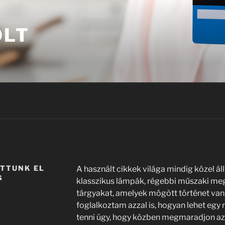
OLT
OTTUNK EL
A használt cikkek világa mindig közel ál
G
klasszikus lámpák, régebbi műszaki me
tárgyakat, amelyek mögött történet van
foglalkoztam azzal is, hogyan lehet egy
tenni úgy, hogy közben megmaradjon az