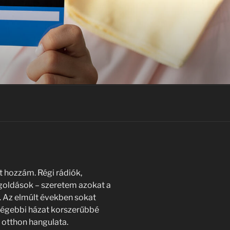
lt hozzám. Régi rádiók,
goldások – szeretem azokat a
. Az elmúlt években sokat
 régebbi házat korszerűbbé
 otthon hangulata.