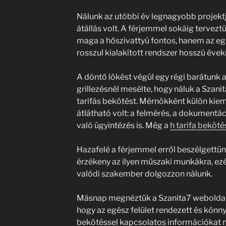
Nálunk az utóbbi év legnagyobb projektj
átállás volt. A férjemmel sokáig tervez
maga a hőszivattyú fontos, hanem az egé
rosszul kialakított rendszer hosszú éve
A döntő lökést végül egy régi barátunk 
grillezésnél mesélte, hogy náluk a Szanita
tarifás bekötést. Mérnökként külön kie
átlátható volt: a felmérés, a dokumentá
való ügyintézés is. Még a
h tarifa beköté
Hazafelé a férjemmel erről beszélgettü
érzékeny az ilyen műszaki munkákra, ezé
valódi szakember dolgozzon nálunk.
Másnap megnéztük a Szanita7 weboldalá
hogy az egész felület rendezett és könnye
bekötéssel kapcsolatos információkat n