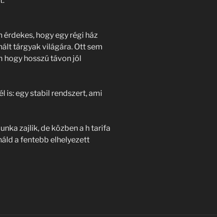
t:
n érdekes, hogy egy régi ház
ált tárgyak világára. Ott sem
m hogy hosszú távon jól
 is: egy stabil rendszert, ami
nka zajlik, de közben a h tarifa
áld a fentebb elhelyezett