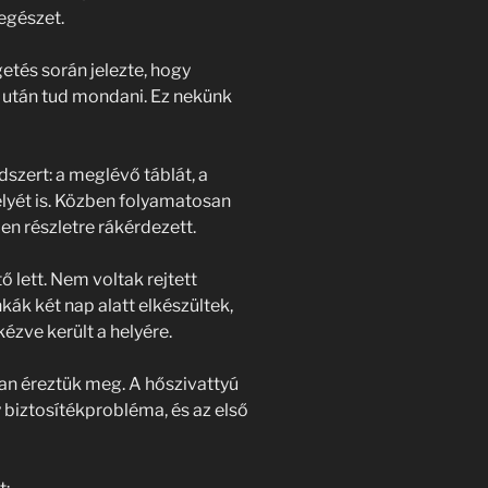
egészet.
tés során jelezte, hogy
s után tud mondani. Ez nekünk
dszert: a meglévő táblát, a
elyét is. Közben folyamatosan
en részletre rákérdezett.
ő lett. Nem voltak rejtett
ák két nap alatt elkészültek,
ézve került a helyére.
ban éreztük meg. A hőszivattyú
 biztosítékprobléma, és az első