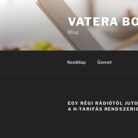
Tartalomhoz
VATERA B
Blog
Kezdőlap
Üzenet
EGY RÉGI RÁDIÓTÓL JUT
A H-TARIFÁS RENDSZERI