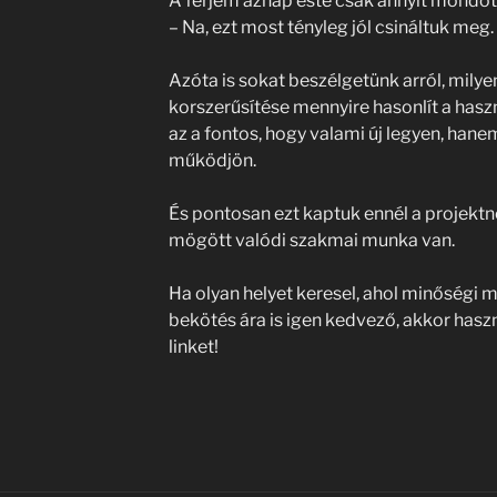
A férjem aznap este csak annyit mondot
– Na, ezt most tényleg jól csináltuk meg.
Azóta is sokat beszélgetünk arról, milye
korszerűsítése mennyire hasonlít a haszn
az a fontos, hogy valami új legyen, hane
működjön.
És pontosan ezt kaptuk ennél a projektnél
mögött valódi szakmai munka van.
Ha olyan helyet keresel, ahol minőségi mu
bekötés ára is igen kedvező, akkor haszn
linket!