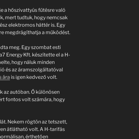
e a hőszivattyús fűtésre való
tük, mert tudtuk, hogy nemcsak
sz elektromos háttér is. Egy
kre megdrágíthatja a működést.
adta meg. Egy szombat esti
7 Energy Kft. készítette el a H-
melte, hogy náluk minden
ció és az áramszolgáltatóval
s ára
is igen kedvező volt.
nk az autóban. Ő különösen
rt fontos volt számára, hogy
t. Nekem rögtön az tetszett,
n átlátható volt. A H-tarifás
ormálisan, érthetően